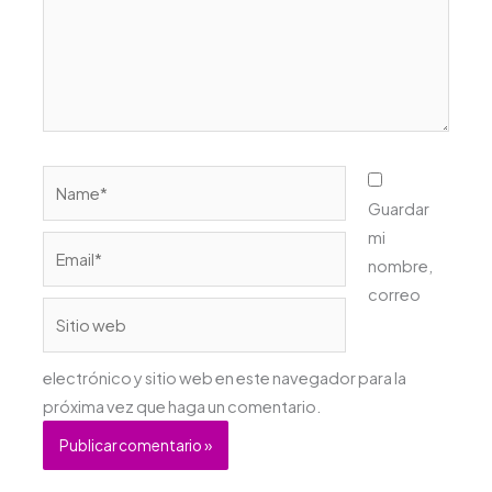
Name*
Guardar
mi
Email*
nombre,
correo
Sitio
web
electrónico y sitio web en este navegador para la
próxima vez que haga un comentario.