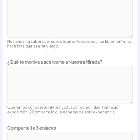
Nos encanta saber qué mueve tu arte. Puedes escribir libremente, no
hace falta que sea muy largo.
t
¿Qué te motiva a acercarte a Nuestra Mirada?
e
t
e
i
n
s
Queremos conocer tu interés: ¿difusión, comunidad, formación,
exposición…? Comparte lo que esperas de esta experiencia.
p
i
Comparte 1 a 3 enlaces
r
a