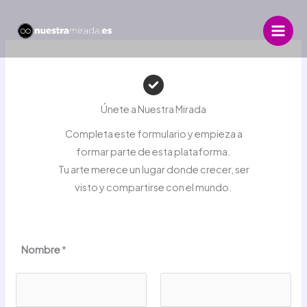
Ir
al
contenido
Únete a Nuestra Mirada
Completa este formulario y empieza a
formar parte de esta plataforma.
Tu arte merece un lugar donde crecer, ser
visto y compartirse con el mundo.
Nombre
*