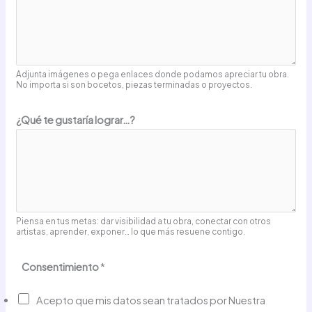
Adjunta imágenes o pega enlaces donde podamos apreciar tu obra.
No importa si son bocetos, piezas terminadas o proyectos.
¿Qué te gustaría lograr…?
Piensa en tus metas: dar visibilidad a tu obra, conectar con otros
artistas, aprender, exponer… lo que más resuene contigo.
Consentimiento
*
Acepto que mis datos sean tratados por Nuestra