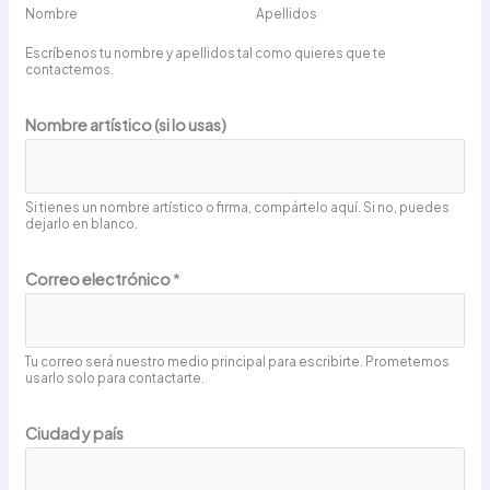
Nombre
Apellidos
Escríbenos tu nombre y apellidos tal como quieres que te
contactemos.
Nombre artístico (si lo usas)
Si tienes un nombre artístico o firma, compártelo aquí. Si no, puedes
dejarlo en blanco.
Correo electrónico
*
Tu correo será nuestro medio principal para escribirte. Prometemos
usarlo solo para contactarte.
Ciudad y país